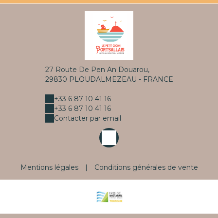
27 Route De Pen An Douarou,
29830 PLOUDALMEZEAU - FRANCE
+33 6 87 10 41 16
+33 6 87 10 41 16
Contacter par email
Mentions légales
|
Conditions générales de vente