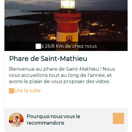
à 26.8 Km de chez nous
Phare de Saint-Mathieu
Bienvenue au phare de Saint-Mathieu ! Nous
vous accueillons tout au long de l'année, et
avons le plaisir de vous proposer des visites
commentées avec nos médiateurs, tout là-haut,
Lire la suite
sur le chemin de ronde. Nous prenons aussi le
temps de vous apporter un conseil en séjour
touristique personnalisé et de qualité. Grimpez
les 163 marches de ce géant de granit construit
Pourquoi nous vous le
sur un magnifique éperon rocheux et admirez
recommandons
face à vous un panorama exceptionnel. De la
presqu'île de Crozon, des Tas de Pois, à l'île de